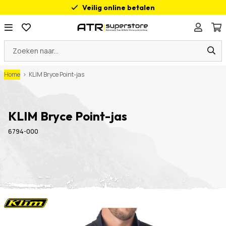
Veilig online betalen
Advies op maat
200m² Motorplezier
Ook open op Zondag
Home
>
KLIM Bryce Point-jas
KLIM Bryce Point-jas
6794-000