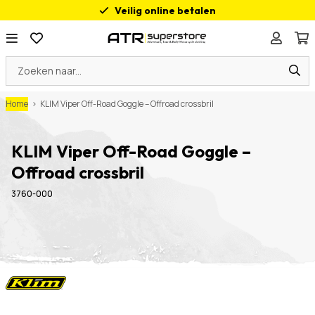
Veilig online betalen
Advies op maat
200m² Motorplezier
Ook open op Zondag
Home
>
KLIM Viper Off-Road Goggle – Offroad crossbril
KLIM Viper Off-Road Goggle –
Offroad crossbril
3760-000