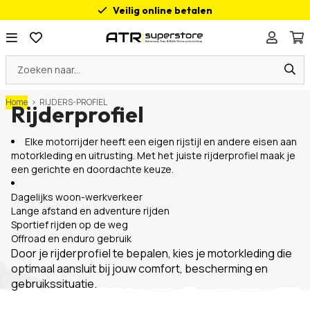
Veilig online betalen
Advies op maat
200m² Motorplezier
Ook open op Zondag
Home
>
RIJDERS-PROFIEL
Rijderprofiel
Elke motorrijder heeft een eigen rijstijl en andere eisen aan
motorkleding en uitrusting. Met het juiste rijderprofiel maak je
een gerichte en doordachte keuze.
Dagelijks woon-werkverkeer
Lange afstand en adventure rijden
Sportief rijden op de weg
Offroad en enduro gebruik
Door je rijderprofiel te bepalen, kies je motorkleding die
optimaal aansluit bij jouw comfort, bescherming en
gebruikssituatie.