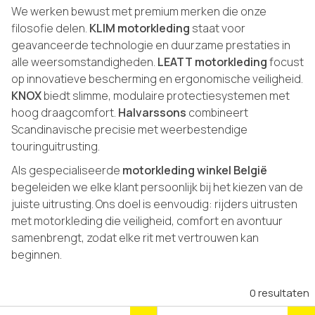
We werken bewust met premium merken die onze
filosofie delen.
KLIM motorkleding
staat voor
geavanceerde technologie en duurzame prestaties in
alle weersomstandigheden.
LEATT motorkleding
focust
op innovatieve bescherming en ergonomische veiligheid.
KNOX
biedt slimme, modulaire protectiesystemen met
hoog draagcomfort.
Halvarssons
combineert
Scandinavische precisie met weerbestendige
touringuitrusting.
Als gespecialiseerde
motorkleding winkel België
begeleiden we elke klant persoonlijk bij het kiezen van de
juiste uitrusting. Ons doel is eenvoudig: rijders uitrusten
met motorkleding die veiligheid, comfort en avontuur
samenbrengt, zodat elke rit met vertrouwen kan
beginnen.
0 resultaten