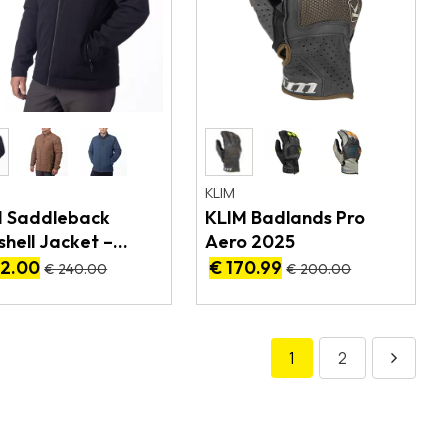
KLIM
M Saddleback
KLIM Badlands Pro
shell Jacket –
Aero 2025
e softshell
92.00
€ 170.99
€ 240.00
€ 200.00
1
2