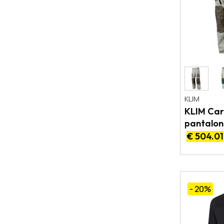
KLIM
KLIM Car
pantalon
GORE-TE
€ 504.01
- 20
%