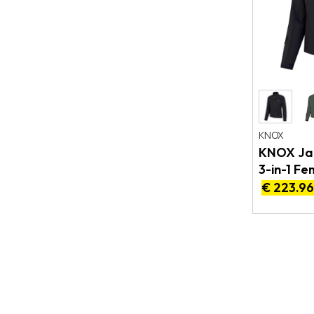
KNOX
KNOX Jac
3-in-1 F
€ 223.9