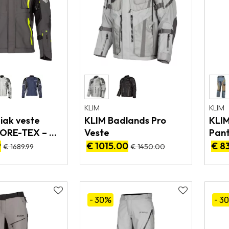
KLIM
KLIM
iak veste
KLIM Badlands Pro
KLIM
GORE-TEX – CE
Veste
Pan
9
€ 1015.00
€ 8
€ 1689.99
€ 1450.00
- 30
%
- 3