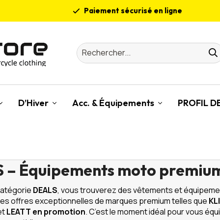
Paiement sécurisé en ligne
Des conseils sur mesure
Employés certifiés
200 m² de plaisir moto
D’Hiver
Acc. & Équipements
PROFIL 
 – Équipements moto premium
catégorie
DEALS
, vous trouverez des vêtements et équipeme
es offres exceptionnelles de marques premium telles que
KL
et
LEATT en promotion
. C’est le moment idéal pour vous équip