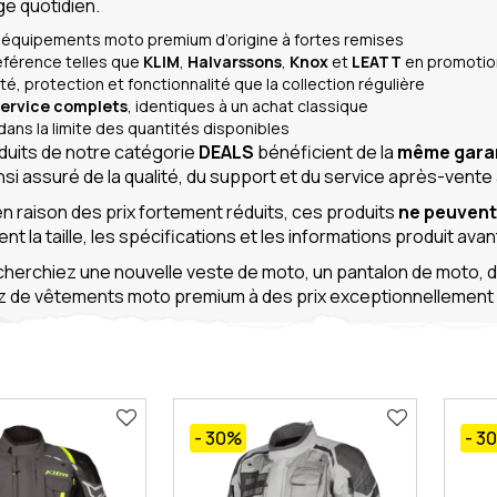
ge quotidien.
équipements moto premium d’origine à fortes remises
férence telles que
KLIM
,
Halvarssons
,
Knox
et
LEATT
en promotio
é, protection et fonctionnalité que la collection régulière
service complets
, identiques à un achat classique
 dans la limite des quantités disponibles
duits de notre catégorie
DEALS
bénéficient de la
même garan
nsi assuré de la qualité, du support et du service après-vent
n raison des prix fortement réduits, ces produits
ne peuvent
t la taille, les spécifications et les informations produit av
herchiez une nouvelle veste de moto, un pantalon de moto, 
z de vêtements moto premium à des prix exceptionnellement att
- 30
%
- 3