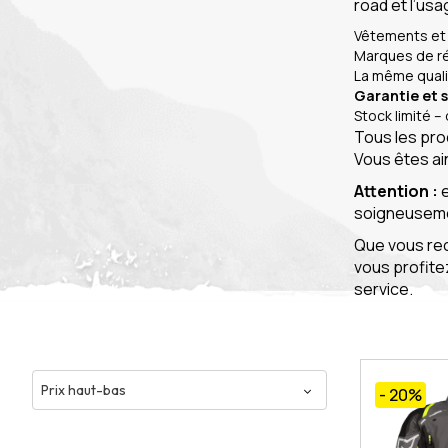
road et l’usa
Vêtements et 
Marques de ré
La même qualit
Garantie et 
Stock limité –
Tous les pro
Vous êtes ai
Attention :
e
soigneusemen
Que vous rec
vous profite
service.
- 20
%