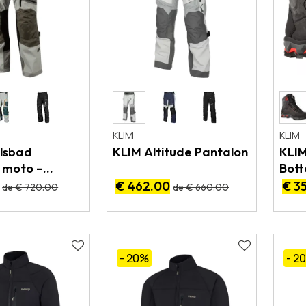
KLIM
KLIM
lsbad
KLIM Altitude Pantalon
KLI
 moto –
Bott
X – CE AA
€ 462.00
€ 3
de € 720.00
de € 660.00
- 20
%
- 2