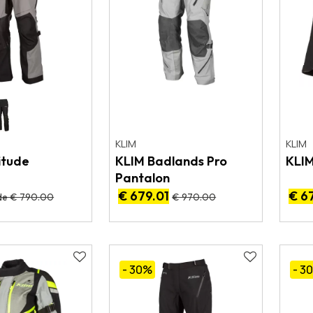
KLIM
KLIM
itude
KLIM Badlands Pro
KLIM
Pantalon
€ 679.01
€ 6
de € 790.00
€ 970.00
- 30
%
- 3