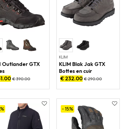
KLIM
M Outlander GTX
KLIM Blak Jak GTX
es
Bottes en cuir
51.00
€ 232.00
€ 390.00
€ 290.00
0
%
- 15
%