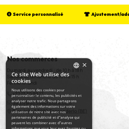
Service personnalisé
Ajustement/ada
Nos commerces
×
Du mardi au vendredi : de 10 h à 18 h
Ce site Web utilise des
Samedi et dimanche de 10 h à 15 h
DUTCH
cookies
Fermé le lundi
ENGLISH
Nous utilisons des cookies pour
+32 13 30 99 17
personnaliser le contenu, les publicités et
FRENCH
analyser notre trafic. Nous partageons
danny@atrsuperstore.com
GERMAN
également des informations sur votre
Biesdelle 3 3980 Tessenderlo (BE)
utilisation de notre site avec nos
partenaires de publicité et d"analyse qui
peuvent les combiner avec d"autres
informations que vous leur avez fournies ou