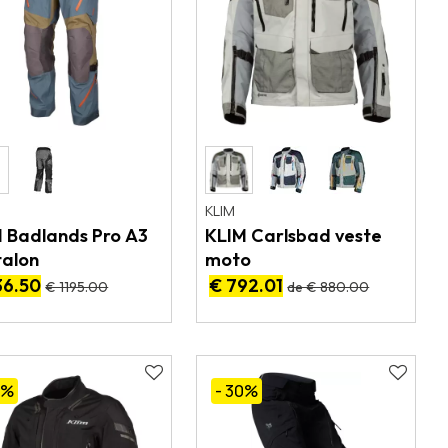
KLIM
 Badlands Pro A3
KLIM Carlsbad veste
talon
moto
36.50
€ 792.01
€ 1195.00
de € 880.00
0
%
- 30
%