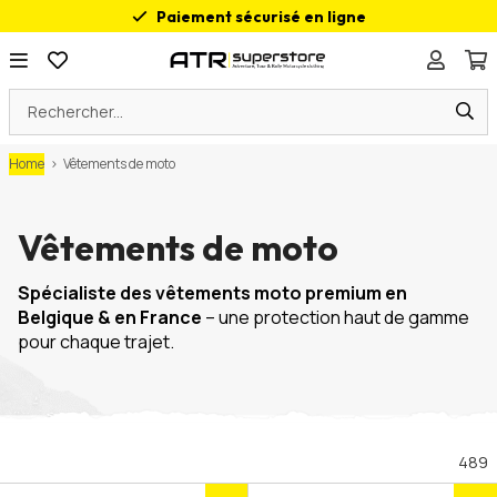
Paiement sécurisé en ligne
Des conseils sur mesure
Employés certifiés
200 m² de plaisir moto
Home
>
Vêtements de moto
Vêtements de moto
Spécialiste des vêtements moto premium en
Belgique & en France
– une protection haut de gamme
pour chaque trajet.
489