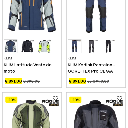
KLIM
KLIM
KLIM Latitude Veste de
KLIM Kodiak Pantalon –
moto
GORE-TEX Pro CE/AA
€ 891.00
€ 891.00
€ 990.00
de € 990.00
- 10
%
- 10
%