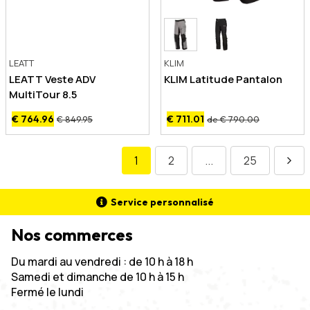
LEATT
KLIM
LEATT Veste ADV
KLIM Latitude Pantalon
MultiTour 8.5
€ 764.96
€ 711.01
€ 849.95
de € 790.00
1
2
...
25
Service personnalisé
Nos commerces
Du mardi au vendredi : de 10 h à 18 h
Samedi et dimanche de 10 h à 15 h
Fermé le lundi