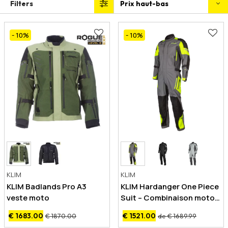
Filters
- 10
%
- 10
%
KLIM
KLIM
KLIM Badlands Pro A3
KLIM Hardanger One Piece
veste moto
Suit – Combinaison moto
une pièce
€ 1683.00
€ 1521.00
€ 1870.00
de € 1689.99