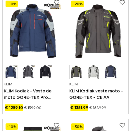
- 10
%
- 20
%
KLIM
KLIM
KLIM Kodiak – Veste de
KLIM Kodiak veste moto –
moto GORE-TEX Pro
GORE-TEX – CE AA
CE/AA
€ 1259.10
€ 1351.99
€ 1399.00
€ 1689.99
- 10
%
- 30
%