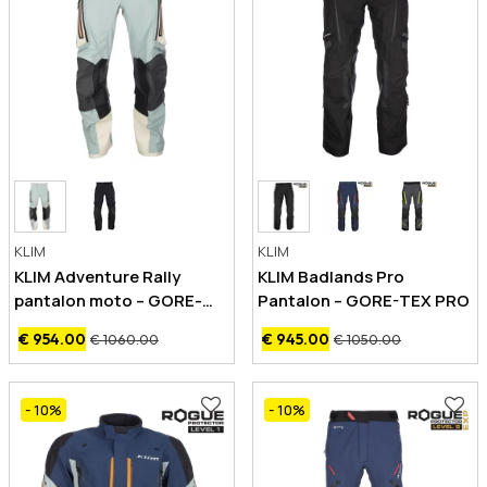
KLIM
KLIM
KLIM Adventure Rally
KLIM Badlands Pro
pantalon moto – GORE-
Pantalon – GORE-TEX PRO
TEX PRO
€ 954.00
€ 945.00
€ 1060.00
€ 1050.00
- 10
%
- 10
%