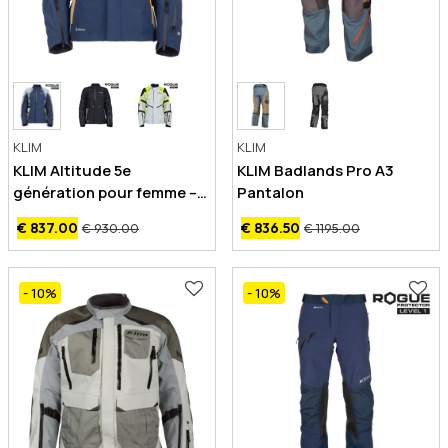
KLIM
KLIM
KLIM Altitude 5e
KLIM Badlands Pro A3
génération pour femme –
Pantalon
Veste de moto de GORE-
€ 837.00
€ 836.50
€ 930.00
€ 1195.00
TEX
- 10
%
- 10
%