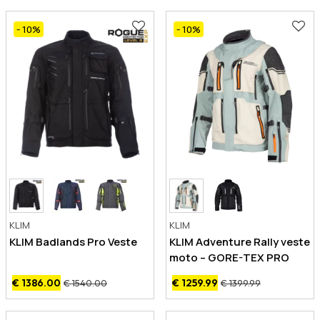
- 10
%
- 10
%
KLIM
KLIM
KLIM Badlands Pro Veste
KLIM Adventure Rally veste
moto – GORE-TEX PRO
€ 1386.00
€ 1259.99
€ 1540.00
€ 1399.99