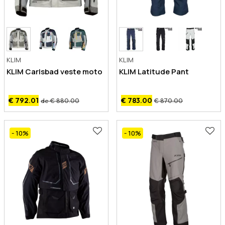
KLIM
KLIM
KLIM Carlsbad veste moto
KLIM Latitude Pant
€ 792.01
€ 783.00
de € 880.00
€ 870.00
- 10
%
- 10
%