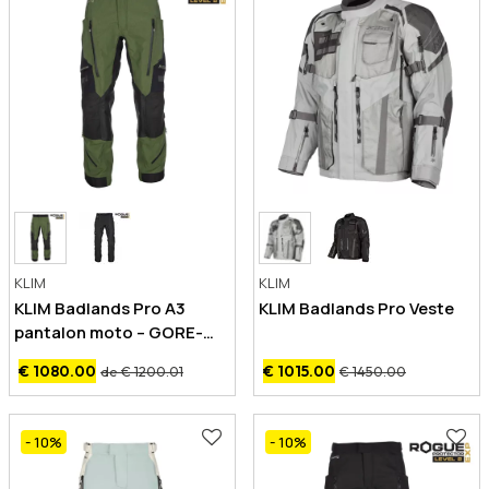
KLIM
KLIM
KLIM Badlands Pro A3
KLIM Badlands Pro Veste
pantalon moto – GORE-
TEX – CE AAA
€ 1080.00
€ 1015.00
de € 1200.01
€ 1450.00
- 10
%
- 10
%